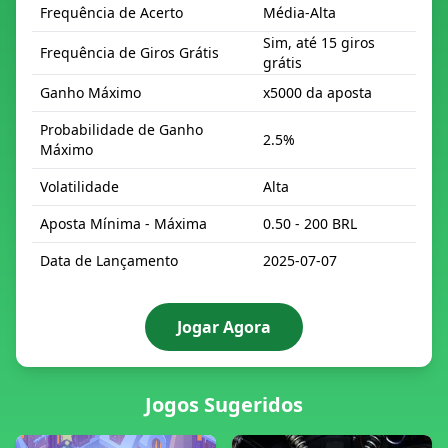
Frequência de Acerto
Média-Alta
Sim, até 15 giros
Frequência de Giros Grátis
grátis
Ganho Máximo
x5000 da aposta
Probabilidade de Ganho
2.5%
Máximo
Volatilidade
Alta
Aposta Mínima - Máxima
0.50 - 200 BRL
Data de Lançamento
2025-07-07
Jogar Agora
Jogos Sugeridos