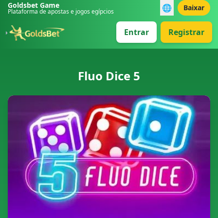
Goldsbet Game
🌐
Baixar
Plataforma de apostas e jogos egípcios
Entrar
Registrar
Fluo Dice 5