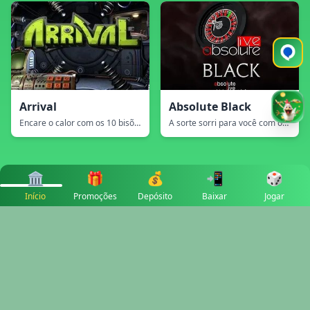
Arrival
Absolute Black
Encare o calor com os 10 bisões flamejantes!
A sorte sorri para você com os 7 Trevos da Sorte!
🏛️
🎁
💰
📲
🎲
Início
Promoções
Depósito
Baixar
Jogar