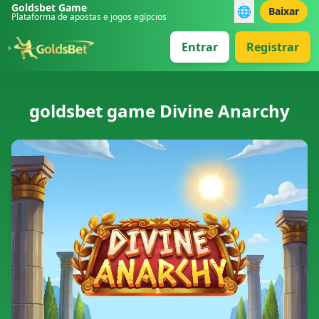
Goldsbet Game
🌐
Baixar
Plataforma de apostas e jogos egípcios
Entrar
Registrar
goldsbet game Divine Anarchy