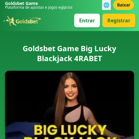
Goldsbet Game
🌐
Baixar
Plataforma de apostas e jogos egípcios
Entrar
Registrar
Goldsbet Game Big Lucky
Blackjack 4RABET